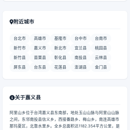
附近城市
台北市
高雄市
基隆市
台中市
台南市
新竹市
嘉义市
新北市
宜兰县
桃园县
新竹县
苗栗县
彰化县
南投县
云林县
屏东县
台东县
花莲县
澎湖县
金门县
关于嘉义县
阿里山乡位于台湾嘉义县东南部，地处玉山山脉与阿里山山脉
之间，东邻南投县信义乡，西接番路乡、梅山乡，南连高雄市
那玛夏区，北靠水里乡。全乡总面积达1182.354平方公里，是