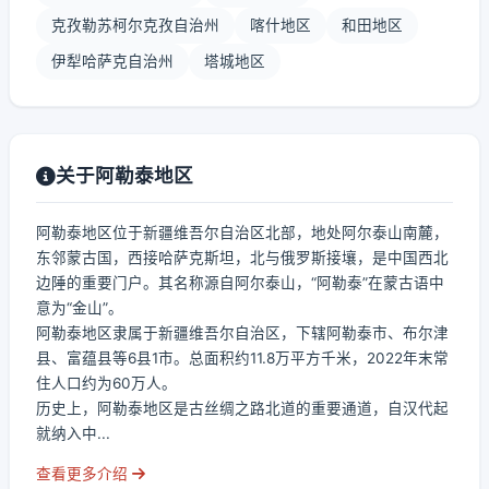
克孜勒苏柯尔克孜自治州
喀什地区
和田地区
伊犁哈萨克自治州
塔城地区
关于阿勒泰地区
阿勒泰地区位于新疆维吾尔自治区北部，地处阿尔泰山南麓，
东邻蒙古国，西接哈萨克斯坦，北与俄罗斯接壤，是中国西北
边陲的重要门户。其名称源自阿尔泰山，“阿勒泰”在蒙古语中
意为“金山”。
阿勒泰地区隶属于新疆维吾尔自治区，下辖阿勒泰市、布尔津
县、富蕴县等6县1市。总面积约11.8万平方千米，2022年末常
住人口约为60万人。
历史上，阿勒泰地区是古丝绸之路北道的重要通道，自汉代起
就纳入中...
查看更多介绍