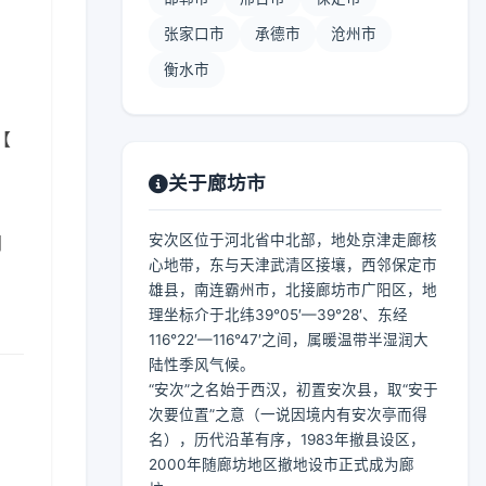
张家口市
承德市
沧州市
衡水市
【
关于廊坊市
安次区位于河北省中北部，地处京津走廊核
闷
心地带，东与天津武清区接壤，西邻保定市
雄县，南连霸州市，北接廊坊市广阳区，地
理坐标介于北纬39°05′—39°28′、东经
116°22′—116°47′之间，属暖温带半湿润大
陆性季风气候。
“安次”之名始于西汉，初置安次县，取“安于
次要位置”之意（一说因境内有安次亭而得
名），历代沿革有序，1983年撤县设区，
2000年随廊坊地区撤地设市正式成为廊