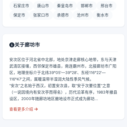
石家庄市
唐山市
秦皇岛市
邯郸市
邢台市
保定市
张家口市
承德市
沧州市
衡水市
关于廊坊市
安次区位于河北省中北部，地处京津走廊核心地带，东与天津
武清区接壤，西邻保定市雄县，南连霸州市，北接廊坊市广阳
区，地理坐标介于北纬39°05′—39°28′、东经116°22′—
116°47′之间，属暖温带半湿润大陆性季风气候。
“安次”之名始于西汉，初置安次县，取“安于次要位置”之意
（一说因境内有安次亭而得名），历代沿革有序，1983年撤县
设区，2000年随廊坊地区撤地设市正式成为廊坊...
查看更多介绍