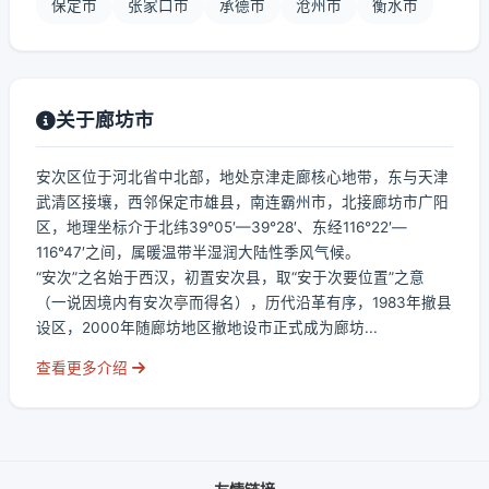
保定市
张家口市
承德市
沧州市
衡水市
关于廊坊市
安次区位于河北省中北部，地处京津走廊核心地带，东与天津
武清区接壤，西邻保定市雄县，南连霸州市，北接廊坊市广阳
区，地理坐标介于北纬39°05′—39°28′、东经116°22′—
116°47′之间，属暖温带半湿润大陆性季风气候。
“安次”之名始于西汉，初置安次县，取“安于次要位置”之意
（一说因境内有安次亭而得名），历代沿革有序，1983年撤县
设区，2000年随廊坊地区撤地设市正式成为廊坊...
查看更多介绍