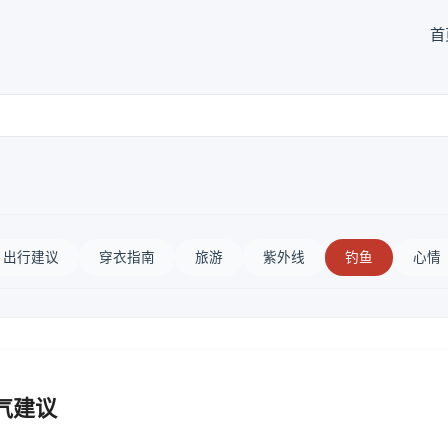
首
出行建议
穿衣指南
旅游
紫外线
钓鱼
心情
气建议