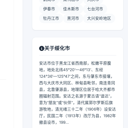
伊春市
佳木斯市
七台河市
牡丹江市
黑河市
大兴安岭地区
】
关于绥化市
安达市位于黑龙江省西南部，松嫩平原腹
地，地处北纬45°20′—46°13′、东经
124°36′—125°47′之间，东与肇东市接壤，
西与大庆市大同区、林甸县毗邻，南连青冈
县，北靠肇源县，地理区位居于哈大齐都市
圈辐射范围。安达之名源于蒙古语“谙达”，
意为“朋友”或“伙伴”，清代属郭尔罗斯后旗
游牧地，清光绪三十二年（1906年）设安达
厅，民国二年（1913年）改厅为县，1982年
撤县设市，199...