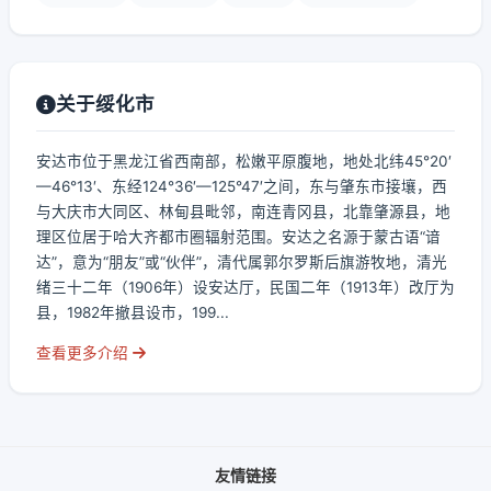
关于绥化市
安达市位于黑龙江省西南部，松嫩平原腹地，地处北纬45°20′
—46°13′、东经124°36′—125°47′之间，东与肇东市接壤，西
与大庆市大同区、林甸县毗邻，南连青冈县，北靠肇源县，地
理区位居于哈大齐都市圈辐射范围。安达之名源于蒙古语“谙
达”，意为“朋友”或“伙伴”，清代属郭尔罗斯后旗游牧地，清光
绪三十二年（1906年）设安达厅，民国二年（1913年）改厅为
县，1982年撤县设市，199...
查看更多介绍
友情链接