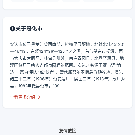
关于绥化市
安达市位于黑龙江省西南部，松嫩平原腹地，地处北纬45°20′
—46°13′、东经124°36′—125°47′之间，东与肇东市接壤，西
与大庆市大同区、林甸县毗邻，南连青冈县，北靠肇源县，地
理区位居于哈大齐都市圈辐射范围。安达之名源于蒙古语“谙
达”，意为“朋友”或“伙伴”，清代属郭尔罗斯后旗游牧地，清光
绪三十二年（1906年）设安达厅，民国二年（1913年）改厅为
县，1982年撤县设市，199...
查看更多介绍
友情链接