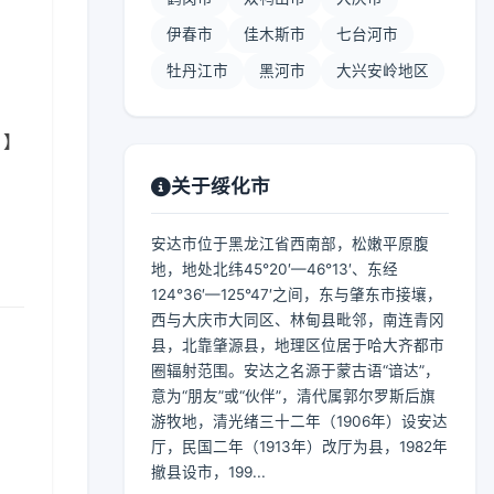
伊春市
佳木斯市
七台河市
牡丹江市
黑河市
大兴安岭地区
 】
关于绥化市
安达市位于黑龙江省西南部，松嫩平原腹
地，地处北纬45°20′—46°13′、东经
124°36′—125°47′之间，东与肇东市接壤，
西与大庆市大同区、林甸县毗邻，南连青冈
县，北靠肇源县，地理区位居于哈大齐都市
圈辐射范围。安达之名源于蒙古语“谙达”，
意为“朋友”或“伙伴”，清代属郭尔罗斯后旗
游牧地，清光绪三十二年（1906年）设安达
厅，民国二年（1913年）改厅为县，1982年
撤县设市，199...