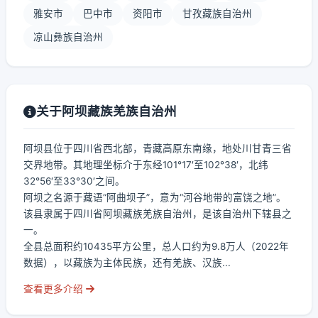
雅安市
巴中市
资阳市
甘孜藏族自治州
凉山彝族自治州
关于阿坝藏族羌族自治州
阿坝县位于四川省西北部，青藏高原东南缘，地处川甘青三省
交界地带。其地理坐标介于东经101°17′至102°38′，北纬
32°56′至33°30′之间。
阿坝之名源于藏语“阿曲坝子”，意为“河谷地带的富饶之地”。
该县隶属于四川省阿坝藏族羌族自治州，是该自治州下辖县之
一。
全县总面积约10435平方公里，总人口约为9.8万人（2022年
数据），以藏族为主体民族，还有羌族、汉族...
查看更多介绍