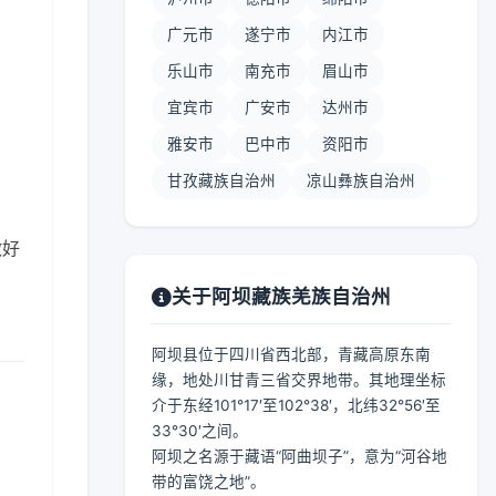
广元市
遂宁市
内江市
乐山市
南充市
眉山市
宜宾市
广安市
达州市
雅安市
巴中市
资阳市
甘孜藏族自治州
凉山彝族自治州
做好
关于阿坝藏族羌族自治州
阿坝县位于四川省西北部，青藏高原东南
缘，地处川甘青三省交界地带。其地理坐标
介于东经101°17′至102°38′，北纬32°56′至
33°30′之间。
阿坝之名源于藏语“阿曲坝子”，意为“河谷地
带的富饶之地”。