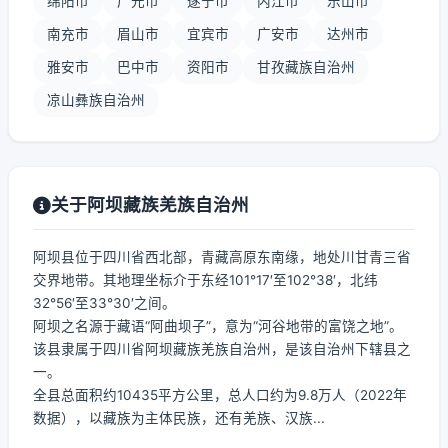
绵阳市
广元市
遂宁市
内江市
乐山市
南充市
眉山市
宜宾市
广安市
达州市
雅安市
巴中市
资阳市
甘孜藏族自治州
凉山彝族自治州
关于阿坝藏族羌族自治州
阿坝县位于四川省西北部，青藏高原东南缘，地处川甘青三省
交界地带。其地理坐标介于东经101°17′至102°38′，北纬
32°56′至33°30′之间。
阿坝之名源于藏语“阿曲坝子”，意为“河谷地带的富饶之地”。
该县隶属于四川省阿坝藏族羌族自治州，是该自治州下辖县之
一。
全县总面积约10435平方公里，总人口约为9.8万人（2022年
数据），以藏族为主体民族，还有羌族、汉族...