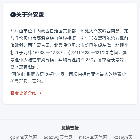
关于兴安盟
阿尔山市位于内蒙古自治区东北部，地处大兴安岭西南麓，东
与呼伦贝尔市鄂温克族自治旗接壤，南与兴安盟科尔沁右翼前
旗毗邻，西连蒙古国，北靠呼伦贝尔市新巴尔虎左旗，地理坐
标介于北纬46°38′—47°37′、东经119°28′—121°23′之间，属
寒温带大陆性季风气候，年均气温约-2.8℃，冬季漫长寒冷，
夏季凉爽湿润。
“阿尔山”系蒙古语“热泉”之意，因境内拥有亚洲最大的地表冷
矿泉群及丰富的...
查看更多介绍
友情链接
gpmhs天气网
acaxwg天气网
mtcvus天气网
xzseyh天