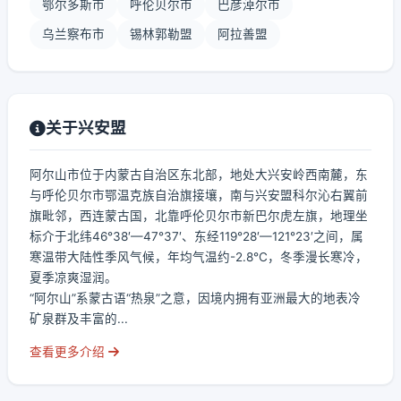
鄂尔多斯市
呼伦贝尔市
巴彦淖尔市
乌兰察布市
锡林郭勒盟
阿拉善盟
关于兴安盟
阿尔山市位于内蒙古自治区东北部，地处大兴安岭西南麓，东
与呼伦贝尔市鄂温克族自治旗接壤，南与兴安盟科尔沁右翼前
旗毗邻，西连蒙古国，北靠呼伦贝尔市新巴尔虎左旗，地理坐
标介于北纬46°38′—47°37′、东经119°28′—121°23′之间，属
寒温带大陆性季风气候，年均气温约-2.8℃，冬季漫长寒冷，
夏季凉爽湿润。
“阿尔山”系蒙古语“热泉”之意，因境内拥有亚洲最大的地表冷
矿泉群及丰富的...
查看更多介绍