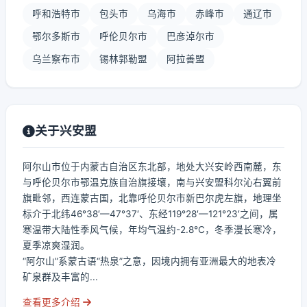
呼和浩特市
包头市
乌海市
赤峰市
通辽市
鄂尔多斯市
呼伦贝尔市
巴彦淖尔市
乌兰察布市
锡林郭勒盟
阿拉善盟
关于兴安盟
阿尔山市位于内蒙古自治区东北部，地处大兴安岭西南麓，东
与呼伦贝尔市鄂温克族自治旗接壤，南与兴安盟科尔沁右翼前
旗毗邻，西连蒙古国，北靠呼伦贝尔市新巴尔虎左旗，地理坐
标介于北纬46°38′—47°37′、东经119°28′—121°23′之间，属
寒温带大陆性季风气候，年均气温约-2.8℃，冬季漫长寒冷，
夏季凉爽湿润。
“阿尔山”系蒙古语“热泉”之意，因境内拥有亚洲最大的地表冷
矿泉群及丰富的...
查看更多介绍