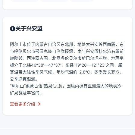
关于兴安盟
阿尔山市位于内蒙古自治区东北部，地处大兴安岭西南麓，东
与呼伦贝尔市鄂温克族自治旗接壤，南与兴安盟科尔沁右翼前
旗毗邻，西连蒙古国，北靠呼伦贝尔市新巴尔虎左旗，地理坐
标介于北纬46°38′—47°37′、东经119°28′—121°23′之间，属
寒温带大陆性季风气候，年均气温约-2.8℃，冬季漫长寒冷，
夏季凉爽湿润。
“阿尔山”系蒙古语“热泉”之意，因境内拥有亚洲最大的地表冷
矿泉群及丰富的...
查看更多介绍